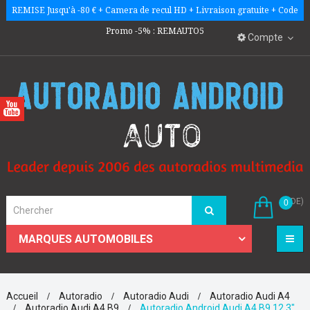
REMISE Jusqu'à -80 € + Camera de recul HD + Livraison gratuite + Code
Promo -5% : REMAUTO5
Compte
(VIDE)
0
☰
MARQUES AUTOMOBILES
Accueil
Autoradio
Autoradio Audi
Autoradio Audi A4
Autoradio Audi A4 B9
Autoradio Android Audi A4 B9 12.3"