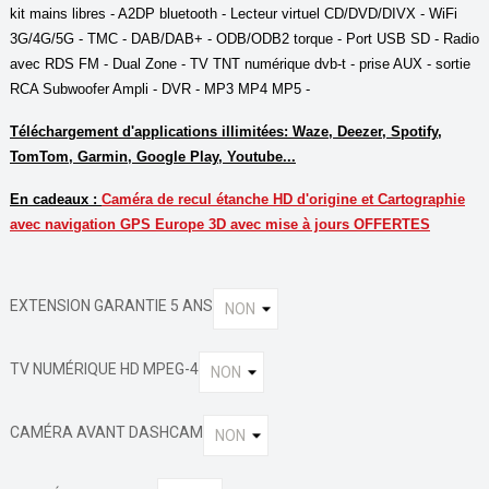
kit mains libres - A2DP bluetooth - Lecteur virtuel CD/DVD/DIVX - WiFi
3G/4G/5G - TMC - DAB/DAB+ - ODB/ODB2 torque - Port USB SD - Radio
avec RDS FM - Dual Zone - TV TNT numérique dvb-t - prise AUX - sortie
RCA Subwoofer Ampli - DVR - MP3 MP4 MP5 -
Téléchargement d'applications illimitées: Waze, Deezer, Spotify,
TomTom, Garmin, Google Play, Youtube...
En cadeaux :
Caméra de recul étanche HD d'origine et Cartographie
avec navigation GPS Europe 3D avec mise à jours OFFERTES
EXTENSION GARANTIE 5 ANS
TV NUMÉRIQUE HD MPEG-4
CAMÉRA AVANT DASHCAM