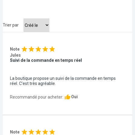
Trier par
star
star
star
star
star
Note
Jules
Suivi de la commande en temps réel
La boutique propose un suivi de la commande en temps
réel. C’est très agréable.
thumb_up
Oui
Recommandé pour acheter:
star
star
star
star
star
Note