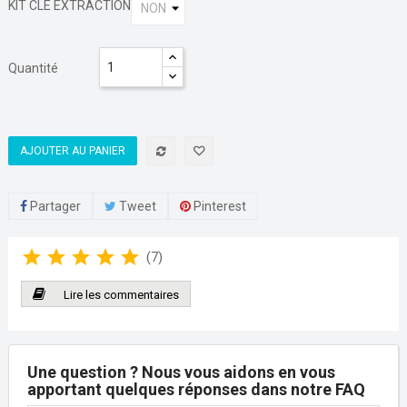
KIT CLÉ EXTRACTION
Quantité
AJOUTER AU PANIER
Partager
Tweet
Pinterest
star
star
star
star
star
(
7
)
Lire les commentaires
Une question ? Nous vous aidons en vous
apportant quelques réponses dans notre FAQ