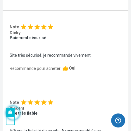
star
star
star
star
star
Note
Dicky
Paiement sécurisé
Site très sécurisé, je recommande vivement.
thumb_up
Oui
Recommandé pour acheter:
star
star
star
star
star
Note
Vincent
Site très fiable
5/5 sur la fiabilité de ce site. A recommandé à ses