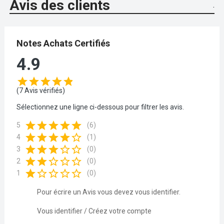
Avis des clients
.
Notes Achats Certifiés
4.9
star
star
star
star
star
(7 Avis vérifiés)
Sélectionnez une ligne ci-dessous pour filtrer les avis.
star
star
star
star
star
5
(6)
star
star
star
star
star_border
4
(1)
star
star
star
star_border
star_border
3
(0)
star
star
star_border
star_border
star_border
2
(0)
star
star_border
star_border
star_border
star_border
1
(0)
Pour écrire un Avis vous devez vous identifier.
Vous identifier / Créez votre compte