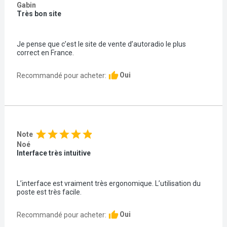
Gabin
Très bon site
Je pense que c’est le site de vente d’autoradio le plus
correct en France.
thumb_up
Oui
Recommandé pour acheter:
star
star
star
star
star
Note
Noé
Interface très intuitive
L’interface est vraiment très ergonomique. L’utilisation du
poste est très facile.
thumb_up
Oui
Recommandé pour acheter: