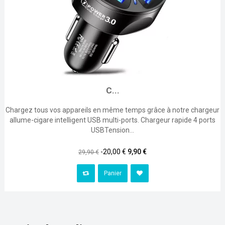
C...
Chargez tous vos appareils en même temps grâce à notre chargeur
allume-cigare intelligent USB multi-ports. Chargeur rapide 4 ports
USBTension...
Prix
Prix
-20,00 €
9,90 €
29,90 €
habituel
Panier