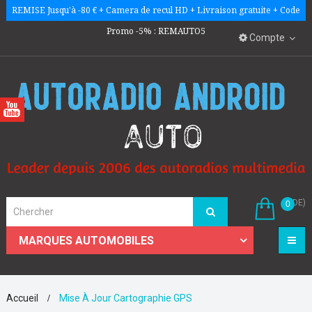
REMISE Jusqu'à -80 € + Camera de recul HD + Livraison gratuite + Code
Promo -5% : REMAUTO5
Compte
(VIDE)
0
☰
MARQUES AUTOMOBILES
Accueil
Mise À Jour Cartographie GPS