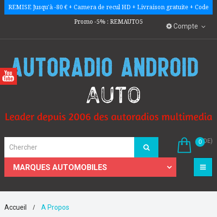
REMISE Jusqu'à -80 € + Camera de recul HD + Livraison gratuite + Code
Promo -5% : REMAUTO5
Compte
(VIDE)
0
☰
MARQUES AUTOMOBILES
Accueil
A Propos