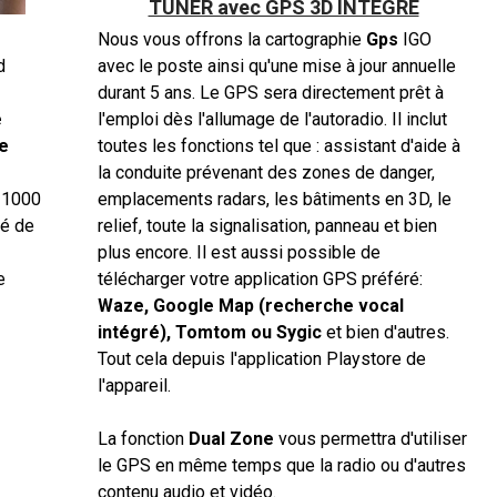
TUNER avec GPS 3D INTÉGRÉ
Nous vous offrons la cartographie
Gps
IGO
d
avec le poste ainsi qu'une mise à jour annuelle
durant 5 ans. Le GPS sera directement prêt à
e
l'emploi dès l'allumage de l'autoradio. Il inclut
e
toutes les fonctions tel que : assistant d'aide à
la conduite prévenant des zones de danger,
à 1000
emplacements radars, les bâtiments en 3D, le
té de
relief, toute la signalisation, panneau et bien
plus encore. Il est aussi possible de
e
télécharger votre application GPS préféré:
Waze, Google Map (recherche vocal
intégré), Tomtom ou Sygic
et bien d'autres.
Tout cela depuis l'application Playstore de
l'appareil.
La fonction
Dual Zone
vous permettra d'utiliser
le GPS en même temps que la radio ou d'autres
contenu audio et vidéo.