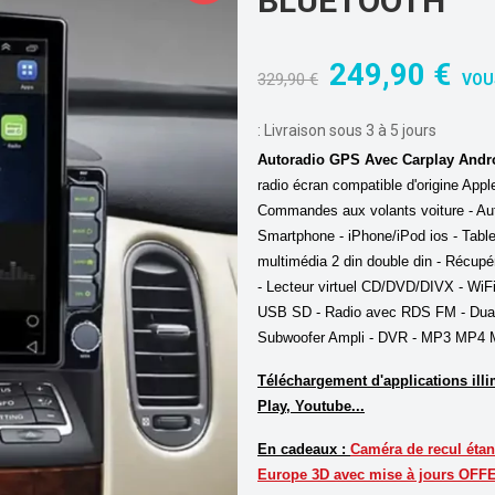
BLUETOOTH
!
249,90 €
329,90 €
VOU
:
Livraison sous 3 à 5 jours
Autoradio GPS Avec Carplay Andro
radio écran compatible d'origine Appl
Commandes aux volants voiture - Aut
Smartphone - iPhone/iPod ios - Tablet
multimédia 2 din double din - Récupér
- Lecteur virtuel CD/DVD/DIVX - W
USB SD - Radio avec RDS FM - Dual 
Subwoofer Ampli - DVR - MP3 MP4 
Téléchargement d'applications ill
Play, Youtube...
En cadeaux :
Caméra de recul étan
Europe 3D avec mise à jours OF