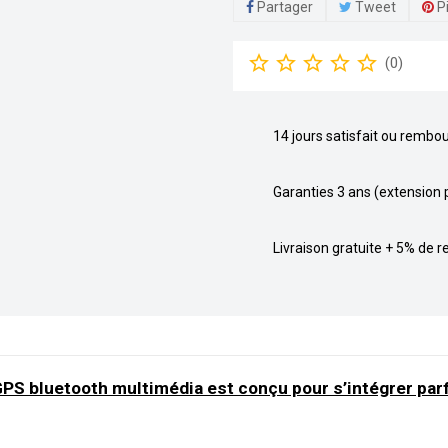
Partager
Tweet
P
star_border
star_border
star_border
star_border
star_border
(
0
)
14 jours satisfait ou rembo
Garanties 3 ans (extension 
Livraison gratuite + 5% de
GPS bluetooth multimédia est conçu pour s’intégrer par