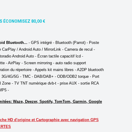
S ÉCONOMISEZ 80,00 €
id Bluetooth...
-
GPS intégré - Bluetooth (Parrot) - Poste
e CarPlay / Android Auto / MirrorLink - Camera de recul -
oradio Android Auto -
Écran tactile capacitif lcd -
te - AirPlay - Screen mirroring - auto radio support
ation du répertoire - Appels kit mains libres - A2DP bluetooth
iFi 3G/4G/5G - TMC - DAB/DAB+ - ODB/ODB2 torque - Port
Zone - TV TNT numérique dvb-t - prise AUX - sortie RCA
MP5 -
imitées: Waze, Deezer, Spotify, TomTom, Garmin, Google
che HD d'origine et Cartographie avec navigation GPS
FERTES