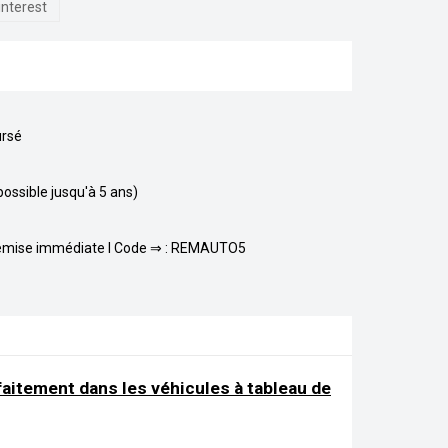
interest
ursé
possible jusqu'à 5 ans)
 remise immédiate l Code ⇒ : REMAUTO5
faitement dans les véhicules à tableau de