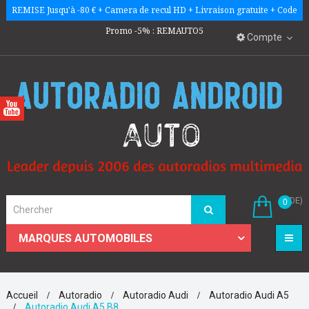
REMISE Jusqu'à -80 € + Camera de recul HD + Livraison gratuite + Code
Promo -5% : REMAUTO5
Compte
(VIDE)
0
☰
MARQUES AUTOMOBILES
Accueil
Autoradio
Autoradio Audi
Autoradio Audi A5
Autoradio Audi A5 B8