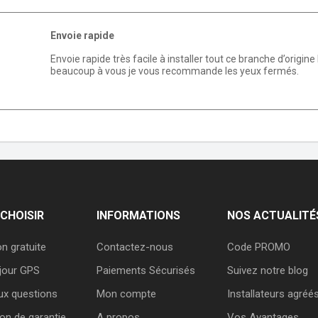
Envoie rapide
Envoie rapide très facile à installer tout ce branche d’orig
beaucoup à vous je vous recommande les yeux fermés.
CHOISIR
INFORMATIONS
NOS ACTUALITÉ
on gratuite
Contactez-nous
Code PROMO
 jour GPS
Paiements Sécurisés
Suivez notre blog
ux questions
Mon compte
Installateurs agréé
on de garantie
A propos
Vos Avantages