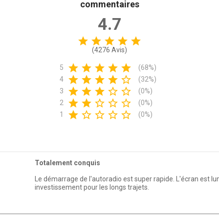
commentaires
4.7
star
star
star
star
star
(4276 Avis)
star
star
star
star
star
5
(68%)
star
star
star
star
star_border
4
(32%)
star
star
star
star_border
star_border
3
(0%)
star
star
star_border
star_border
star_border
2
(0%)
star
star_border
star_border
star_border
star_border
1
(0%)
Totalement conquis
Le démarrage de l'autoradio est super rapide. L'écran est lu
investissement pour les longs trajets.