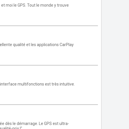
e et moi le GPS. Tout le monde y trouve
llente qualité et les applications CarPlay
'interface multifonctions est très intuitive.
née dès le démarrage. Le GPS est ultra-
alité-prix !"