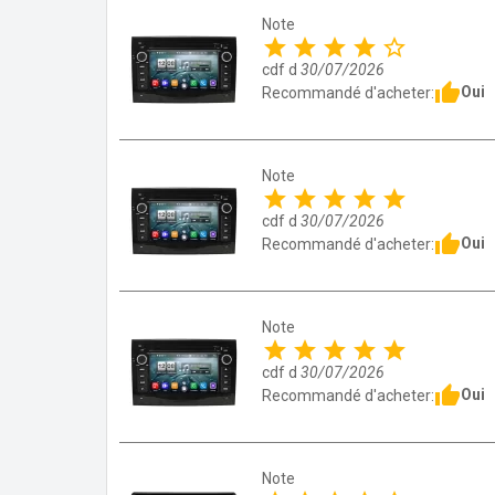
Note
star
star
star
star
star_border
cdf d
30/07/2026
thumb_up
Oui
Recommandé d'acheter:
Note
star
star
star
star
star
cdf d
30/07/2026
thumb_up
Oui
Recommandé d'acheter:
Note
star
star
star
star
star
cdf d
30/07/2026
thumb_up
Oui
Recommandé d'acheter:
Note