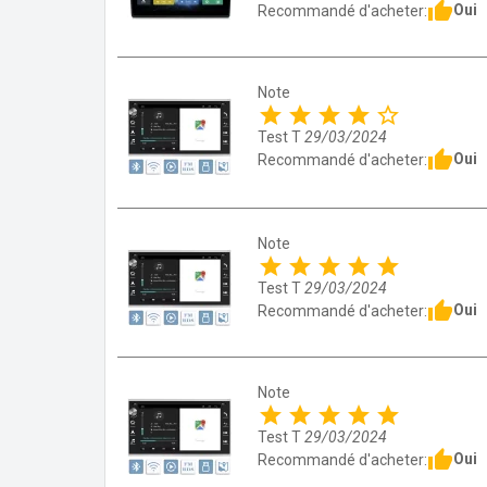
thumb_up
Oui
Recommandé d'acheter:
Note
star
star
star
star
star_border
Test T
29/03/2024
thumb_up
Oui
Recommandé d'acheter:
Note
star
star
star
star
star
Test T
29/03/2024
thumb_up
Oui
Recommandé d'acheter:
Note
star
star
star
star
star
Test T
29/03/2024
thumb_up
Oui
Recommandé d'acheter: