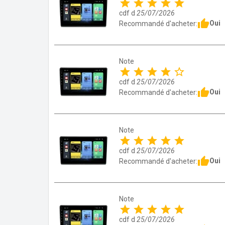
star
star
star
star
star
cdf d
25/07/2026
thumb_up
Oui
Recommandé d'acheter:
Note
star
star
star
star
star_border
cdf d
25/07/2026
thumb_up
Oui
Recommandé d'acheter:
Note
star
star
star
star
star
cdf d
25/07/2026
thumb_up
Oui
Recommandé d'acheter:
Note
star
star
star
star
star
cdf d
25/07/2026