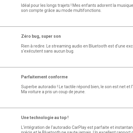
Idéal pour les longs trajets ! Mes enfants adorent la musiqu
son compte grâce au mode multifonctions.
Zéro bug, super son
Rien à redire. Le streaming audio en Bluetooth est d'une exce
s'exécutent sans aucun bug.
Parfaitement conforme
Superbe autoradio ! Le tactile répond bien, le son est net et l
Ma voiture a pris un coup de jeune.
Une technologie au top !
L'intégration de l'autoradio CarPlay est parfaite et instanta
précis et le Bluetooth ne saute jamais. Un excellent rapport qu