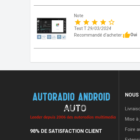
Note
star
star
star
star
star_border
Test T
29/03/2024
thumb_up
Oui
Recommandé d'acheter:
NOUS 
Livrais
Mise à
Foire a
98% DE SATISFACTION CLIENT
Extensi