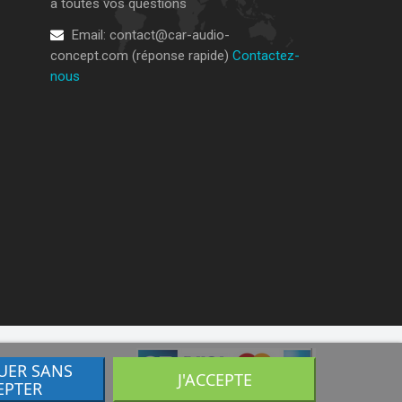
à
toutes vos questions
Email:
contact@car-audio-
concept.com (réponse rapide)
Contactez-
nous
UER SANS
J'ACCEPTE
EPTER