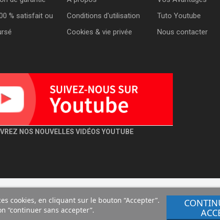
00 % satisfait ou
Conditions d'utilisation
Tuto Youtube
rsé
Cookies & vie privée
Nous contacter
VREZ NOS NOUVELLES VIDÉOS YOUTUBE
s cookies, en cliquant sur le bouton “Accepter”.
CONTIN
ton “continuer sans accepter”.
ACC