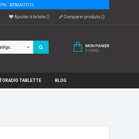
 -5% : REMAUTO5
Ajouter à la liste
Comparer produits
MON PANIER
Toutes catégories
0
(VIDE)
TORADIO TABLETTE
BLOG