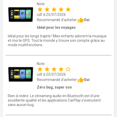
Note
star
star
star
star
star
cdf d
25/07/2026
thumb_up
Oui
Recommandé d'acheter:
Idéal pour les voyages
Idéal pour les longs trajets ! Mes enfants adorent la musique
et moi le GPS. Tout le monde y trouve son compte grâce au
mode multifonctions.
Note
star
star
star
star
star_border
cdf d
25/07/2026
thumb_up
Oui
Recommandé d'acheter:
Zéro bug, super son
Rien à redire. Le streaming audio en Bluetooth est d'une
excellente qualité et les applications CarPlay s'exécutent
sans aucun bug.