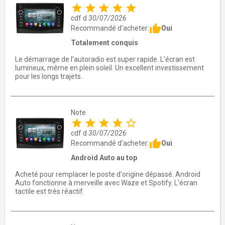
star
star
star
star
star
cdf d
30/07/2026
thumb_up
Oui
Recommandé d'acheter:
Totalement conquis
Le démarrage de l'autoradio est super rapide. L'écran est
lumineux, même en plein soleil. Un excellent investissement
pour les longs trajets.
Note
star
star
star
star
star_border
cdf d
30/07/2026
thumb_up
Oui
Recommandé d'acheter:
Android Auto au top
Acheté pour remplacer le poste d'origine dépassé. Android
Auto fonctionne à merveille avec Waze et Spotify. L'écran
tactile est très réactif.