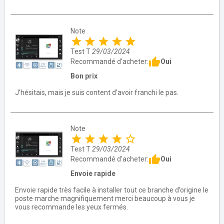
Note
star
star
star
star
star
Test T
29/03/2024
thumb_up
Oui
Recommandé d'acheter:
Bon prix
J’hésitais, mais je suis content d’avoir franchi le pas.
Note
star
star
star
star
star_border
Test T
29/03/2024
thumb_up
Oui
Recommandé d'acheter:
Envoie rapide
Envoie rapide très facile à installer tout ce branche d’origine le
poste marche magnifiquement merci beaucoup à vous je
vous recommande les yeux fermés.