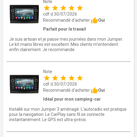
Note
star
star
star
star
star
cdf d
30/07/2026
thumb_up
Oui
Recommandé d'acheter:
Parfait pour le travail
Je suis artisan et je passe mes journées dans mon Jumper.
Le kit mains libres est excellent. Mes clients m'entendent
enfin clairement. Je recommande.
Note
star
star
star
star
star
cdf d
30/07/2026
thumb_up
Oui
Recommandé d'acheter:
Idéal pour mon camping-car
Installé sur mon Jumper 3 aménagé. L'autoradio est pratique
pour la navigation. Le CarPlay sans fil se connecte
instantanément. Le GPS est ultra-précis.