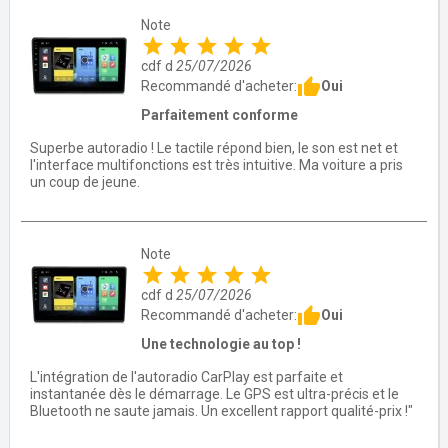
Note
star
star
star
star
star
cdf d
25/07/2026
thumb_up
Oui
Recommandé d'acheter:
Parfaitement conforme
Superbe autoradio ! Le tactile répond bien, le son est net et
l'interface multifonctions est très intuitive. Ma voiture a pris
un coup de jeune.
Note
star
star
star
star
star
cdf d
25/07/2026
thumb_up
Oui
Recommandé d'acheter:
Une technologie au top !
L'intégration de l'autoradio CarPlay est parfaite et
instantanée dès le démarrage. Le GPS est ultra-précis et le
Bluetooth ne saute jamais. Un excellent rapport qualité-prix !"