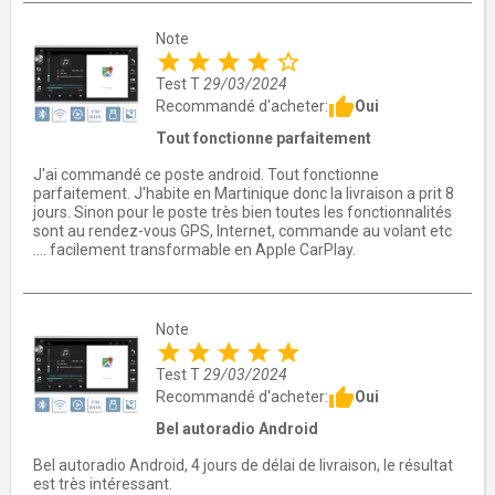
Note
star
star
star
star
star_border
Test T
29/03/2024
thumb_up
Oui
Recommandé d'acheter:
Tout fonctionne parfaitement
J'ai commandé ce poste android. Tout fonctionne
parfaitement. J'habite en Martinique donc la livraison a prit 8
jours. Sinon pour le poste très bien toutes les fonctionnalités
sont au rendez-vous GPS, Internet, commande au volant etc
.... facilement transformable en Apple CarPlay.
Note
star
star
star
star
star
Test T
29/03/2024
thumb_up
Oui
Recommandé d'acheter:
Bel autoradio Android
Bel autoradio Android, 4 jours de délai de livraison, le résultat
est très intéressant.